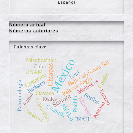
Español
Número actual
Números anteriores
Palabras clave
México
Paleobotánica
Baja California Sur
Cuba
Chiapas
UNAM
fósil
Cretácico
Corales
Paleontología
Moluscos
Jurásico
Paleontología
Eoceno
Oaxaca
Fósiles
Fauna
Sonora
fósiles
Mioceno
Puebla
Scleractinia
Aptiano
México
Coahuila
Veracruz
INAH