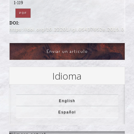
1-119
PDF
DOI:
https://doi.org/10.22201/igl.05437652e.2019.0.4.
ENVIAR
Enviar un artículo
UN
ARTÍCULO
Idioma
English
Español