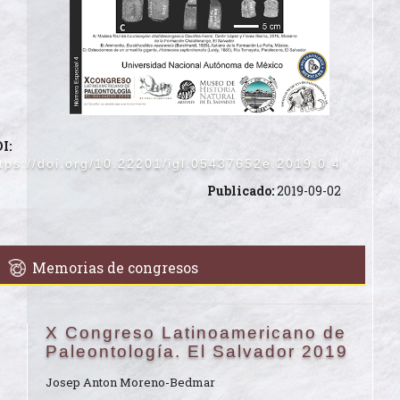
I:
tps://doi.org/10.22201/igl.05437652e.2019.0.4
Publicado:
2019-09-02
Memorias de congresos
X Congreso Latinoamericano de
Paleontología. El Salvador 2019
Josep Anton Moreno-Bedmar