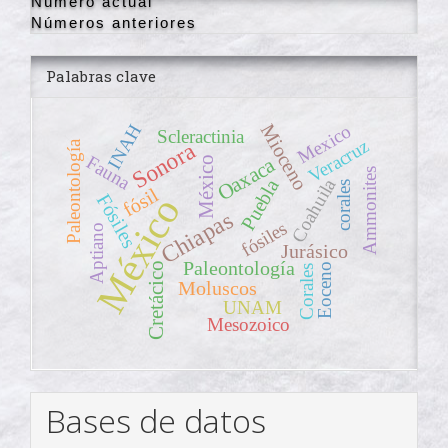
Número actual
Números anteriores
Palabras clave
Mioceno
INAH
Mexico
Scleractinia
Veracruz
Sonora
Paleontología
Fauna
Oaxaca
México
Ammonites
Coahuila
Puebla
corales
fósil
Fósiles
México
Chiapas
fósiles
Aptiano
Jurásico
Paleontología
Cretácico
Eoceno
Corales
Moluscos
UNAM
Mesozoico
Bases de datos