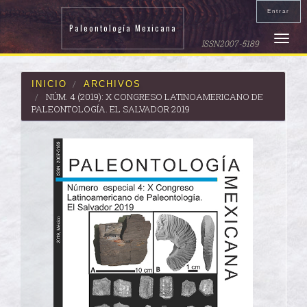
Navegación
Entrar
principal
Paleontología Mexicana
Contenido
Toggle
ISSN2007-5189
principal
naviga
Barra
lateral
INICIO
ARCHIVOS
NÚM. 4 (2019): X CONGRESO LATINOAMERICANO DE
PALEONTOLOGÍA. EL SALVADOR 2019