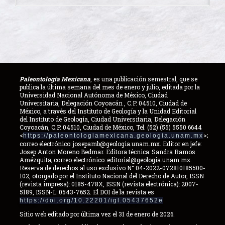
Paleontología Mexicana
, es una publicación semestral, que se
publica la última semana del mes de enero y julio, editada por la
Universidad Nacional Autónoma de México, Ciudad
Universitaria, Delegación Coyoacán , C.P. 04510, Ciudad de
México, a través del Instituto de Geología y la Unidad Editorial
del Instituto de Geología, Ciudad Universitaria, Delegación
Coyoacán, C.P. 04510, Ciudad de México, Tel. (52) (55) 5550 6644
<
>;
https://paleontologiamexicana.geologia.unam.mx
correo electrónico: josepamb@geologia.unam.mx. Editor en jefe:
Josep Anton Moreno Bedmar. Editora técnica: Sandra Ramos
Amézquita; correo electrónico: editorial@geologia.unam.mx.
Reserva de derechos al uso exclusivo N° 04-2022-072810185500-
102, otorgado por el Instituto Nacional del Derecho de Autor, ISSN
(revista impresa): 0185-478X, ISSN (revista electrónica): 2007-
5189, ISSN-L: 0543-7652. El DOI de la revista es
https://doi.org/10.22201/igl.05437652e
Sitio web editado por última vez el 31 de enero de 2026.