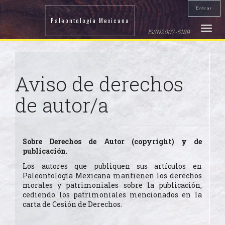
Navegación
Entrar
principal
Paleontología Mexicana
Contenido
Toggle
ISSN2007-5189
principal
naviga
Barra
lateral
Aviso de derechos
de autor/a
Sobre Derechos de Autor (copyright) y de
publicación.
Los autores que publiquen sus artículos en
Paleontología Mexicana mantienen los derechos
morales y patrimoniales sobre la publicación,
cediendo los patrimoniales mencionados en la
carta de Cesión de Derechos.