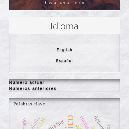
ENVIAR
Enviar un artículo
UN
ARTÍCULO
Idioma
English
Español
Número actual
Números anteriores
Palabras clave
Aptiano
corales
Coahuila
INAH
Terciario