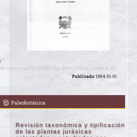
:
ps://doi.org/10.22201/igl.05437652e.1984.0.49
Publicado:
1984-01-01
Paleobotánica
Revisión taxonómica y tipificación
de las plantas jurásicas