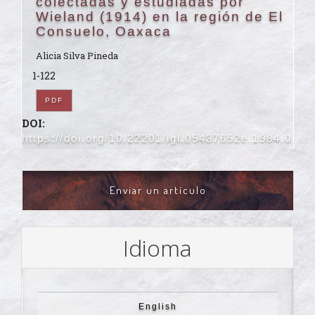
colectadas y estudiadas por
Wieland (1914) en la región de El
Consuelo, Oaxaca
Alicia Silva Pineda
1-122
PDF
DOI:
https://doi.org/10.22201/igl.05437652e.1984.0.49
ENVIAR
Enviar un artículo
UN
ARTÍCULO
Idioma
English