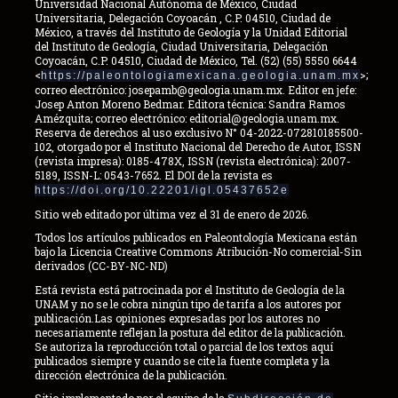
Universidad Nacional Autónoma de México, Ciudad
Universitaria, Delegación Coyoacán , C.P. 04510, Ciudad de
México, a través del Instituto de Geología y la Unidad Editorial
del Instituto de Geología, Ciudad Universitaria, Delegación
Coyoacán, C.P. 04510, Ciudad de México, Tel. (52) (55) 5550 6644
<
>;
https://paleontologiamexicana.geologia.unam.mx
correo electrónico: josepamb@geologia.unam.mx. Editor en jefe:
Josep Anton Moreno Bedmar. Editora técnica: Sandra Ramos
Amézquita; correo electrónico: editorial@geologia.unam.mx.
Reserva de derechos al uso exclusivo N° 04-2022-072810185500-
102, otorgado por el Instituto Nacional del Derecho de Autor, ISSN
(revista impresa): 0185-478X, ISSN (revista electrónica): 2007-
5189, ISSN-L: 0543-7652. El DOI de la revista es
https://doi.org/10.22201/igl.05437652e
Sitio web editado por última vez el 31 de enero de 2026.
Todos los artículos publicados en Paleontología Mexicana están
bajo la Licencia Creative Commons Atribución-No comercial-Sin
derivados (CC-BY-NC-ND)
Está revista está patrocinada por el Instituto de Geología de la
UNAM y no se le cobra ningún tipo de tarifa a los autores por
publicación.Las opiniones expresadas por los autores no
necesariamente reflejan la postura del editor de la publicación.
Se autoriza la reproducción total o parcial de los textos aquí
publicados siempre y cuando se cite la fuente completa y la
dirección electrónica de la publicación.