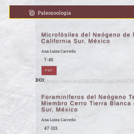
Paleozoología
Microfósiles del Neógeno de 
California Sur, México
Ana Luisa Carreño
7-45
PDF
DOI:
https://doi.org/10.22201/igl.05437
Foraminíferos del Neógeno T
Miembro Cerro Tierra Blanca 
Sur, México
Ana Luisa Carreño
47-103