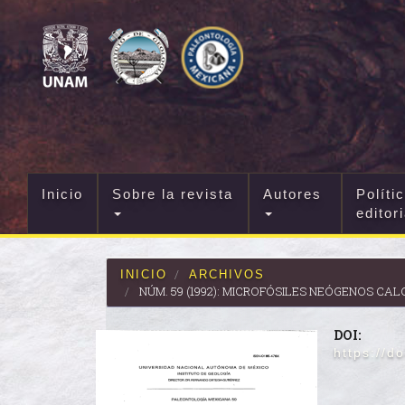
Navegación
principal
Contenido
principal
Barra
lateral
Inicio
Sobre la revista
Autores
Políti
editor
INICIO
ARCHIVOS
NÚM. 59 (1992): MICROFÓSILES NEÓGENOS CA
DOI:
https://d