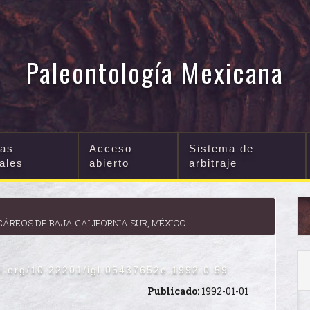
Paleontología Mexicana
cas
Acceso
Sistema de
iales
abierto
arbitraje
LCÁREOS DE BAJA CALIFORNIA SUR, MÉXICO
oi.org/10.22201/igl.05437652e.1992.0.59
Publicado:
1992-01-01