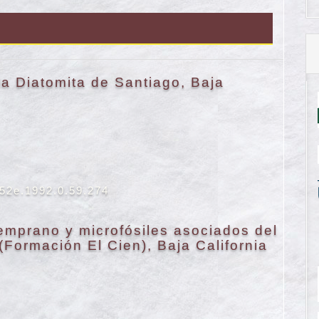
la Diatomita de Santiago, Baja
652e.1992.0.59.274
emprano y microfósiles asociados del
(Formación El Cien), Baja California