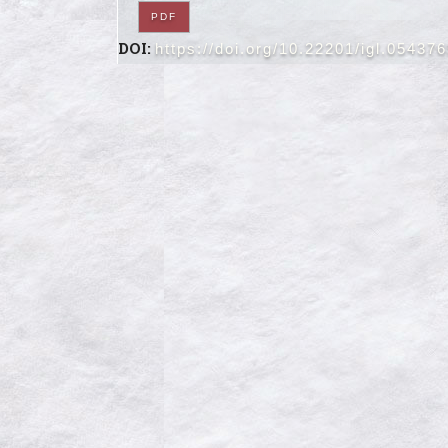
PDF
DOI:
https://doi.org/10.22201/igl.05437