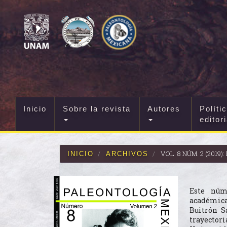
Navegación
principal
Contenido
principal
Barra
lateral
Inicio
Sobre la revista
Autores
Políti
editor
VOL. 8 NÚM. 2 (201
INICIO
ARCHIVOS
Este núm
académica
Buitrón S
trayector