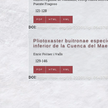
Puente Fragoso
121-128
PDF
HTML
XML
DOI:
https://doi.org/10.22201/igl.05437
Pliotoxaster buitronae espec
inferior de la Cuenca del Mae
Enric Forner i Valls
129-146
PDF
HTML
XML
DOI:
https://doi.org/10.22201/igl.05437