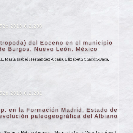
652e.2019.8.2.230
tropoda) del Eoceno en el municipio
de Burgos, Nuevo León, México
ruz, María Isabel Hernández-Ocaña, Elizabeth Chacón-Baca,
652e.2019.8.2.231
p. en la Formación Madrid, Estado de
 evolución paleogeográfica del Albiano
-Bedmar, Natalia Amezcua, Margarita Livas-Vera, Luis Ángel