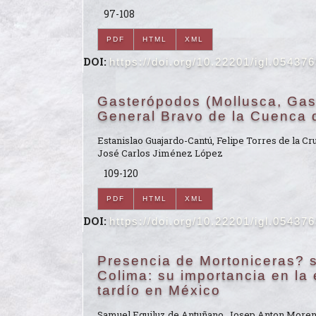
97-108
PDF
HTML
XML
DOI:
https://doi.org/10.22201/igl.05437
Gasterópodos (Mollusca, Gas
General Bravo de la Cuenca 
Estanislao Guajardo-Cantú, Felipe Torres de la C
José Carlos Jiménez López
109-120
PDF
HTML
XML
DOI:
https://doi.org/10.22201/igl.05437
Presencia de Mortoniceras? s
Colima: su importancia en la
tardío en México
Samuel Eguiluz de Antuñano, Josep Anton Moreno