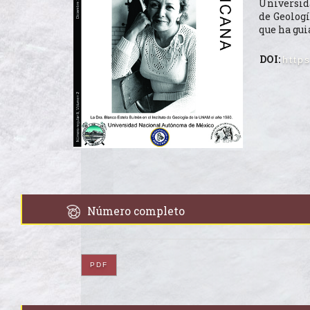
Universid
de Geologí
que ha gui
DOI:
http
Número completo
PDF