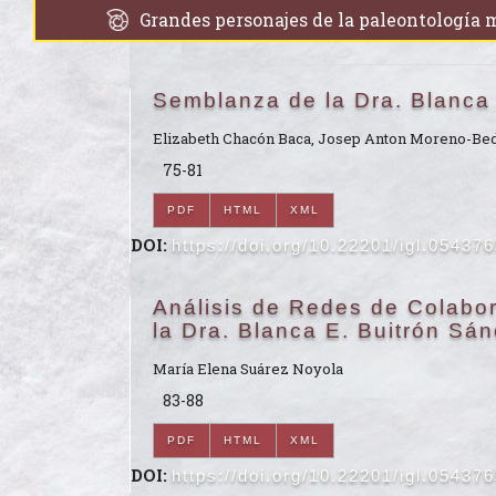
Grandes personajes de la paleontología
Semblanza de la Dra. Blanca
Elizabeth Chacón Baca, Josep Anton Moreno-Bed
75-81
PDF
HTML
XML
DOI:
https://doi.org/10.22201/igl.05437
Análisis de Redes de Colabor
la Dra. Blanca E. Buitrón Sá
María Elena Suárez Noyola
83-88
PDF
HTML
XML
DOI:
https://doi.org/10.22201/igl.05437