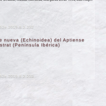
652e.2019.8.2.232
ie nueva (Echinoidea) del Aptiense
strat (Península Ibérica)
652e.2019.8.2.233