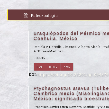
Paleozoología
Braquiópodos del Pérmico med
Coahuila, México
Daniela P. Heredia-Jiménez, Alberto Alanís-Pavó
A. Torres-Martínez
89-96
PDF
HTML
XML
DOI:
https://doi.org/10.22201/igl.05437
Ptychagnostus atavus (Tullber
Cámbrico medio (Miaolingiano
México: significado bioestrati
Francisco Javier Cuen-Romero, Matilde Sylvia Be