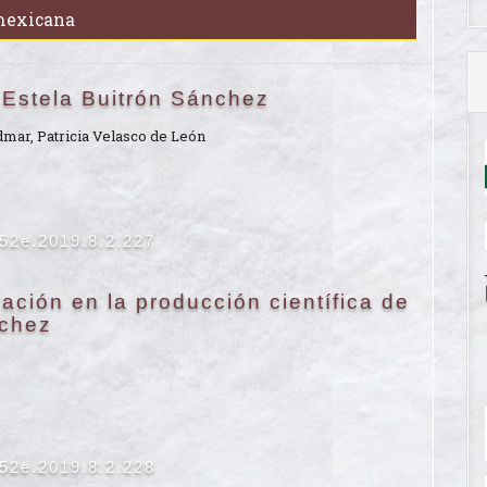
 mexicana
 Estela Buitrón Sánchez
mar, Patricia Velasco de León
652e.2019.8.2.227
ación en la producción científica de
nchez
652e.2019.8.2.228