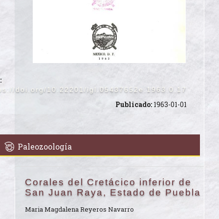
:
ps://doi.org/10.22201/igl.05437652e.1963.0.17
Publicado:
1963-01-01
Paleozoología
Corales del Cretácico inferior de
San Juan Raya, Estado de Puebla
Maria Magdalena Reyeros Navarro