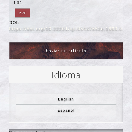
1-34
PDF
DOI:
https://doi.org/10.22201/igl.05437652e.1963.0.17
ENVIAR
Enviar un artículo
UN
ARTÍCULO
Idioma
English
Español