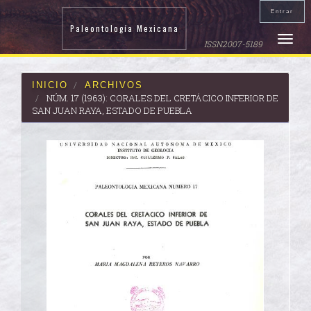
Navegación
Entrar
principal
Paleontología Mexicana
Contenido
Toggle
ISSN2007-5189
principal
naviga
Barra
lateral
INICIO
ARCHIVOS
NÚM. 17 (1963): CORALES DEL CRETÁCICO INFERIOR DE
SAN JUAN RAYA, ESTADO DE PUEBLA