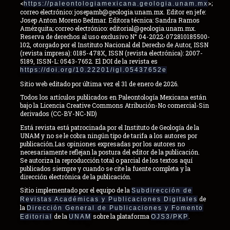
<
>;
https://paleontologiamexicana.geologia.unam.mx
correo electrónico: josepamb@geologia.unam.mx. Editor en jefe:
Josep Anton Moreno Bedmar. Editora técnica: Sandra Ramos
Amézquita; correo electrónico: editorial@geologia.unam.mx.
Reserva de derechos al uso exclusivo N° 04-2022-072810185500-
102, otorgado por el Instituto Nacional del Derecho de Autor, ISSN
(revista impresa): 0185-478X, ISSN (revista electrónica): 2007-
5189, ISSN-L: 0543-7652. El DOI de la revista es
https://doi.org/10.22201/igl.05437652e
Sitio web editado por última vez el 31 de enero de 2026.
Todos los artículos publicados en Paleontología Mexicana están
bajo la Licencia Creative Commons Atribución-No comercial-Sin
derivados (CC-BY-NC-ND)
Está revista está patrocinada por el Instituto de Geología de la
UNAM y no se le cobra ningún tipo de tarifa a los autores por
publicación.Las opiniones expresadas por los autores no
necesariamente reflejan la postura del editor de la publicación.
Se autoriza la reproducción total o parcial de los textos aquí
publicados siempre y cuando se cite la fuente completa y la
dirección electrónica de la publicación.
Sitio implementado por el equipo de la
Subdirección de
de
Revistas Académicas y Publicaciones Digitales
la
Dirección General de Publicaciones y Fomento
de la
sobre la plataforma
.
Editorial
UNAM
OJS3/PKP