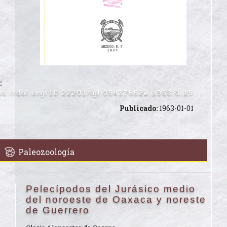
:
ps://doi.org/10.22201/igl.05437652e.1963.0.15
Publicado:
1963-01-01
Paleozoología
Pelecípodos del Jurásico medio
del noroeste de Oaxaca y noreste
de Guerrero