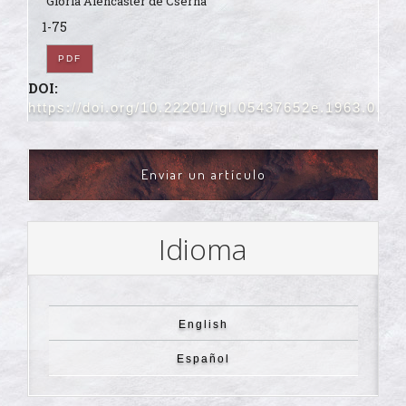
Gloria Alencaster de Cserna
1-75
PDF
DOI:
https://doi.org/10.22201/igl.05437652e.1963.0.15
ENVIAR
Enviar un artículo
UN
ARTÍCULO
Idioma
English
Español