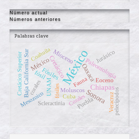
Número actual
Números anteriores
Palabras clave
Coahuila
México
Mioceno
Jurásico
Baja California Sur
Cretácico Superior
Cretácico
México
Paleontología
Oaxaca
Fósiles
fósil
Fauna
Eoceno
UNAM
corales
Chiapas
fósiles
Moluscos
pelecípodos
Sonora
Mesozoico
Veracruz
Corales
Cuba
Puebla
Scleractinia