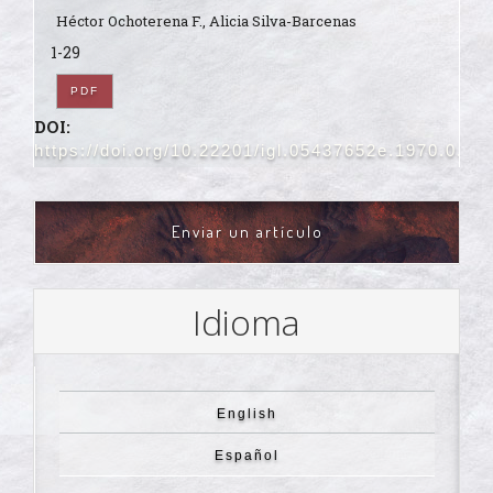
Héctor Ochoterena F., Alicia Silva-Barcenas
1-29
PDF
DOI:
https://doi.org/10.22201/igl.05437652e.1970.0.33
ENVIAR
Enviar un artículo
UN
ARTÍCULO
Idioma
English
Español