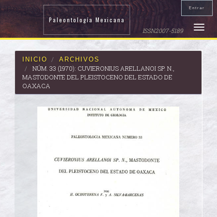
Navegación
Entrar
principal
Paleontología Mexicana
Contenido
Toggle
ISSN2007-5189
principal
naviga
Barra
lateral
INICIO
ARCHIVOS
NÚM. 33 (1970): CUVIERONIUS ARELLANOI SP. N.,
MASTODONTE DEL PLEISTOCENO DEL ESTADO DE
OAXACA