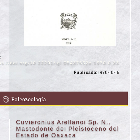
:
ps://doi.org/10.22201/igl.05437652e.1970.0.33
Publicado:
1970-10-16
Paleozoología
Cuvieronius Arellanoi Sp. N.,
Mastodonte del Pleistoceno del
Estado de Oaxaca