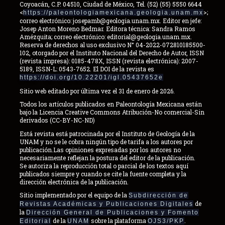
Coyoacán, C.P. 04510, Ciudad de México, Tel. (52) (55) 5550 6644
<
>;
https://paleontologiamexicana.geologia.unam.mx
correo electrónico: josepamb@geologia.unam.mx. Editor en jefe:
Josep Anton Moreno Bedmar. Editora técnica: Sandra Ramos
Amézquita; correo electrónico: editorial@geologia.unam.mx.
Reserva de derechos al uso exclusivo N° 04-2022-072810185500-
102, otorgado por el Instituto Nacional del Derecho de Autor, ISSN
(revista impresa): 0185-478X, ISSN (revista electrónica): 2007-
5189, ISSN-L: 0543-7652. El DOI de la revista es
https://doi.org/10.22201/igl.05437652e
Sitio web editado por última vez el 31 de enero de 2026.
Todos los artículos publicados en Paleontología Mexicana están
bajo la Licencia Creative Commons Atribución-No comercial-Sin
derivados (CC-BY-NC-ND)
Está revista está patrocinada por el Instituto de Geología de la
UNAM y no se le cobra ningún tipo de tarifa a los autores por
publicación.Las opiniones expresadas por los autores no
necesariamente reflejan la postura del editor de la publicación.
Se autoriza la reproducción total o parcial de los textos aquí
publicados siempre y cuando se cite la fuente completa y la
dirección electrónica de la publicación.
Sitio implementado por el equipo de la
Subdirección de
de
Revistas Académicas y Publicaciones Digitales
la
Dirección General de Publicaciones y Fomento
de la
sobre la plataforma
.
Editorial
UNAM
OJS3/PKP