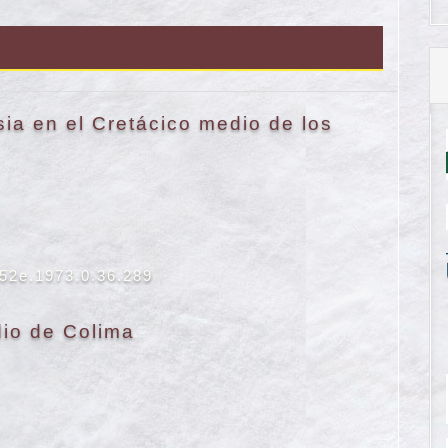
ia en el Cretácico medio de los
652e.1973.0.36.289
dio de Colima