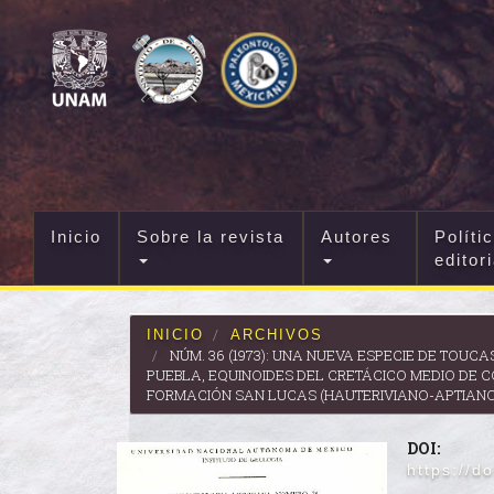
Navegación
principal
Contenido
principal
Barra
lateral
Inicio
Sobre la revista
Autores
Políti
editor
INICIO
ARCHIVOS
NÚM. 36 (1973): UNA NUEVA ESPECIE DE TOUC
PUEBLA, EQUINOIDES DEL CRETÁCICO MEDIO DE C
FORMACIÓN SAN LUCAS (HAUTERIVIANO-APTIANO
DOI:
https://d