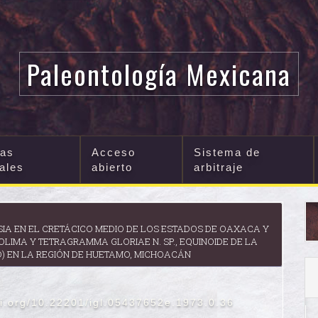
Paleontología Mexicana
cas
Acceso
Sistema de
iales
abierto
arbitraje
ASIA EN EL CRETÁCICO MEDIO DE LOS ESTADOS DE OAXACA Y
OLIMA Y TETRAGRAMMA GLORIAE N. SP., EQUINOIDE DE LA
) EN LA REGIÓN DE HUETAMO, MICHOACÁN
oi.org/10.22201/igl.05437652e.1973.0.36