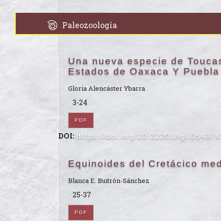
Paleozoología
Una nueva especie de Toucas
Estados de Oaxaca Y Puebla
Gloria Alencáster Ybarra
3-24
PDF
DOI:
https://doi.org/10.22201/igl.05437
Equinoides del Cretácico me
Blanca E. Buitrón-Sánchez
25-37
PDF