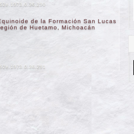
652e.1973.0.36.290
 Equinoide de la Formación San Lucas
 región de Huetamo, Michoacán
652e.1973.0.36.291