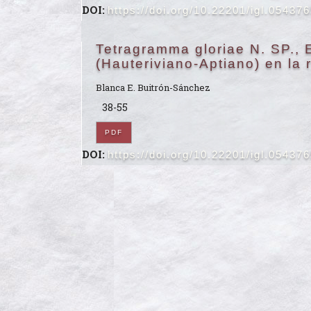
DOI:
https://doi.org/10.22201/igl.05437
Tetragramma gloriae N. SP.,
(Hauteriviano-Aptiano) en la
Blanca E. Buitrón-Sánchez
38-55
PDF
DOI:
https://doi.org/10.22201/igl.05437