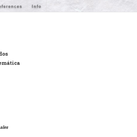
eferences
Info
dos
temática
ales