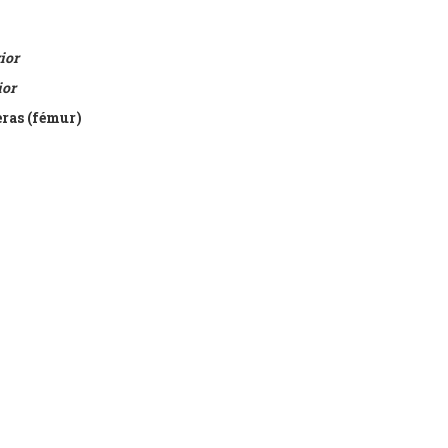
ior
ior
eras (fémur)