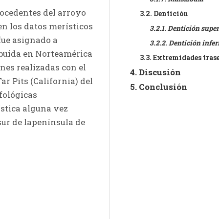
ocedentes del arroyo 
3.2. Dentición
n los datos merísticos 
3.2.1. Dentición super
y a la fórmuladental aquí descrita, el ejemplar fue asignado a 
3.2.2. Dentición infer
buida en Norteamérica 
3.3. Extremidades tras
es realizadas con el 
4. Discusión
 Pits (California) del 
5. Conclusión
ológicas 
stica alguna vez 
ur de lapenínsula de 