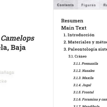
Contents
Figures
R
Resumen
Main Text
1. Introducción
e
Camelops
2. Materiales y méto
la, Baja
3. Paleontología sis
3.1. Cráneo
3.1.1. Premaxila
3.1.2. Nasales
Bañaga
3.1.3. Maxila
cke
3.1.4. Jugal
3.1.5. Frontal
3.1.6. Foramina y can
3.1.7. Mandíbula