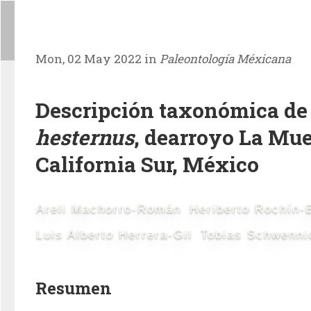
Mon, 02 May 2022 in
Paleontología Méxicana
Descripción taxonómica d
hesternus
, dearroyo La Mue
California Sur, México
Areli Machorro-Román
Heriberto Rochín-
Luis Alberto Herrera-Gil
Tobias Schwenni
Resumen