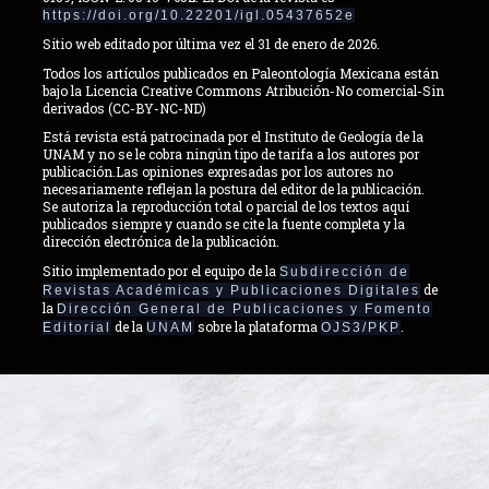
https://doi.org/10.22201/igl.05437652e
Sitio web editado por última vez el 31 de enero de 2026.
Todos los artículos publicados en Paleontología Mexicana están
bajo la Licencia Creative Commons Atribución-No comercial-Sin
derivados (CC-BY-NC-ND)
Está revista está patrocinada por el Instituto de Geología de la
UNAM y no se le cobra ningún tipo de tarifa a los autores por
publicación.Las opiniones expresadas por los autores no
necesariamente reflejan la postura del editor de la publicación.
Se autoriza la reproducción total o parcial de los textos aquí
publicados siempre y cuando se cite la fuente completa y la
dirección electrónica de la publicación.
Sitio implementado por el equipo de la
Subdirección de
de
Revistas Académicas y Publicaciones Digitales
la
Dirección General de Publicaciones y Fomento
de la
sobre la plataforma
.
Editorial
UNAM
OJS3/PKP