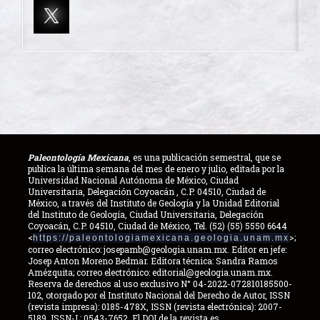
Paleontología Mexicana
, es una publicación semestral, que se
publica la última semana del mes de enero y julio, editada por la
Universidad Nacional Autónoma de México, Ciudad
Universitaria, Delegación Coyoacán , C.P. 04510, Ciudad de
México, a través del Instituto de Geología y la Unidad Editorial
del Instituto de Geología, Ciudad Universitaria, Delegación
Coyoacán, C.P. 04510, Ciudad de México, Tel. (52) (55) 5550 6644
<
>;
https://paleontologiamexicana.geologia.unam.mx
correo electrónico: josepamb@geologia.unam.mx. Editor en jefe:
Josep Anton Moreno Bedmar. Editora técnica: Sandra Ramos
Amézquita; correo electrónico: editorial@geologia.unam.mx.
Reserva de derechos al uso exclusivo N° 04-2022-072810185500-
102, otorgado por el Instituto Nacional del Derecho de Autor, ISSN
(revista impresa): 0185-478X, ISSN (revista electrónica): 2007-
5189, ISSN-L: 0543-7652. El DOI de la revista es