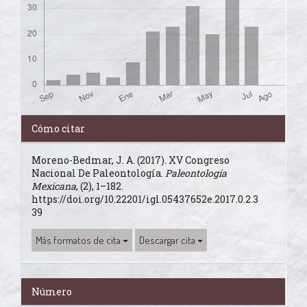
Detalles
Cómo citar
del
Moreno-Bedmar, J. A. (2017). XV Congreso
artículo
Nacional De Paleontología.
Paleontología
Mexicana
, (2), 1–182.
https://doi.org/10.22201/igl.05437652e.2017.0.2.3
39
Más formatos de cita
Descargar cita
Número