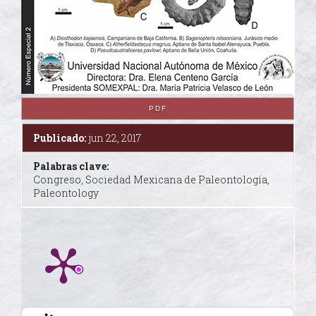
PDF
Publicado:
jun 22, 2017
Palabras clave:
Congreso, Sociedad Mexicana de Paleontología,
Paleontology
Citing Publications
0
Supporting
0
Mentioning
0