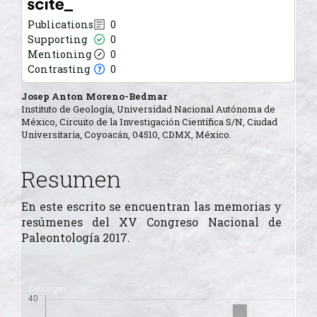
Contrasting
0
Publications
0
Supporting
0
Mentioning
0
See how this article has been
Contrasting
0
cited at
scite.ai
Contenido
Josep Anton Moreno-Bedmar
Scite shows how a scientific
Instituto de Geología, Universidad Nacional Autónoma de
principal
paper has been cited by
México, Circuito de la Investigación Científica S/N, Ciudad
providing the context of the
Universitaria, Coyoacán, 04510, CDMX, México.
del
citation, a classification
describing whether it
artículo
supports, mentions, or
Resumen
contrasts the cited claim, and
a label indicating in which
En este escrito se encuentran las memorias y
section the citation was made.
resúmenes del XV Congreso Nacional de
Paleontología 2017.
Descargas