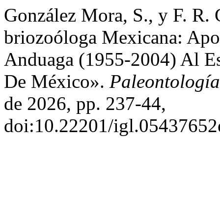
González Mora, S., y F. R.
briozoóloga Mexicana: Apo
Anduaga (1955-2004) Al Es
De México».
Paleontologí
de 2026, pp. 237-44,
doi:10.22201/igl.05437652