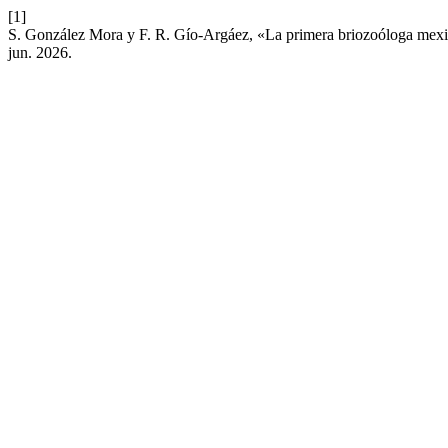
[1]
S. González Mora y F. R. Gío-Argáez, «La primera briozoóloga mexic
jun. 2026.