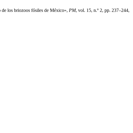
 de los briozoos fósiles de México»,
PM
, vol. 15, n.º 2, pp. 237–244,