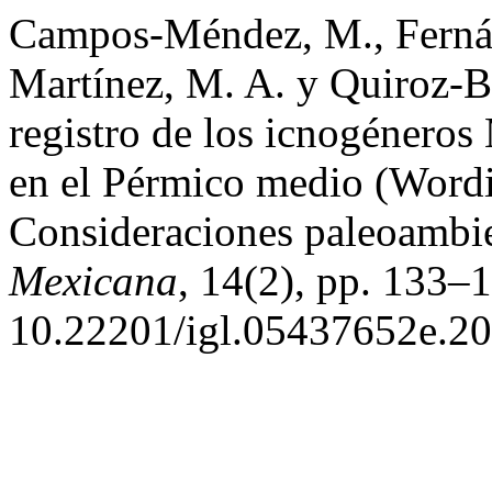
Campos-Méndez, M., Fernánd
Martínez, M. A. y Quiroz-B
registro de los icnogénero
en el Pérmico medio (Word
Consideraciones paleoambi
Mexicana
, 14(2), pp. 133–1
10.22201/igl.05437652e.20