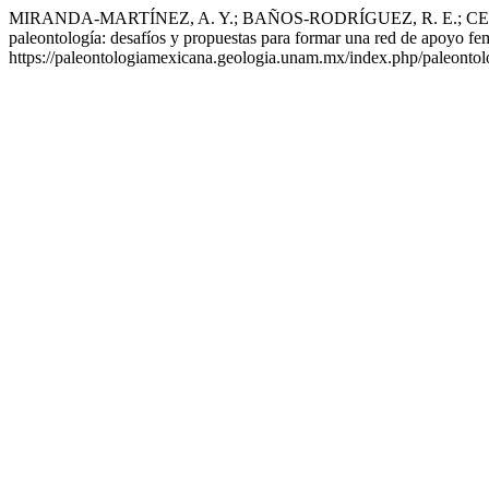
MIRANDA-MARTÍNEZ, A. Y.; BAÑOS-RODRÍGUEZ, R. E.; CENTEN
paleontología: desafíos y propuestas para formar una red de apoyo f
https://paleontologiamexicana.geologia.unam.mx/index.php/paleontolo