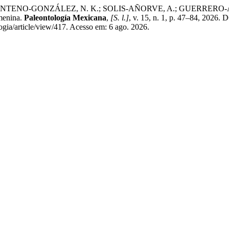
O-GONZÁLEZ, N. K.; SOLIS-AÑORVE, A.; GUERRERO-ARENAS, R.
emenina.
Paleontología Mexicana
,
[S. l.]
, v. 15, n. 1, p. 47–84, 2026
gia/article/view/417. Acesso em: 6 ago. 2026.