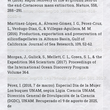
W. (2018). Rapid recovery of life at ground zero of
the end-Cretaceous mass extinction. Nature, 558,
288–291.
https://doi.org/10.1038/s41586-018-
0163-6
Martínez-López, A., Álvarez-Gómez, I. G., Pérez-Cruz,
L., Verdugo-Díaz, G., & Villegas-Aguilera, M. M.
(2016). Production, exportation and preservation of
silicoflagellates in Alfonso Basin, Gulf of
California. Journal of Sea Research, 109, 52-62.
http://dx.doi.org/10.1016/j.seares.2016.01.005
Morgan, J., Gulick, S., Mellett, C. L., Green, S. L., & the
Expedition 364 Scientists. (2017). Proceedings of
the International Ocean Discovery Program
Volume 364.
https://doi.org/10.14379/iodp.proc.364.101.2017
Pérez, I. (2018, 7 de marzo). Especial Día de la Mujer:
Los buques UNAM, según Ligia. Ciencia UNAM,
Dirección General de Divulgación de la Ciencia
(DGDC), UNAM. Recuperado el 9 de agosto de 2025,
de