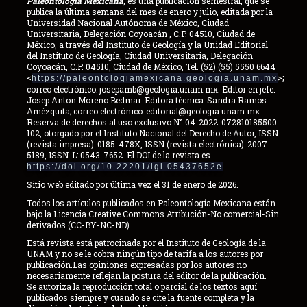
Paleontología Mexicana
, es una publicación semestral, que se
publica la última semana del mes de enero y julio, editada por la
Universidad Nacional Autónoma de México, Ciudad
Universitaria, Delegación Coyoacán , C.P. 04510, Ciudad de
México, a través del Instituto de Geología y la Unidad Editorial
del Instituto de Geología, Ciudad Universitaria, Delegación
Coyoacán, C.P. 04510, Ciudad de México, Tel. (52) (55) 5550 6644
<
>;
https://paleontologiamexicana.geologia.unam.mx
correo electrónico: josepamb@geologia.unam.mx. Editor en jefe:
Josep Anton Moreno Bedmar. Editora técnica: Sandra Ramos
Amézquita; correo electrónico: editorial@geologia.unam.mx.
Reserva de derechos al uso exclusivo N° 04-2022-072810185500-
102, otorgado por el Instituto Nacional del Derecho de Autor, ISSN
(revista impresa): 0185-478X, ISSN (revista electrónica): 2007-
5189, ISSN-L: 0543-7652. El DOI de la revista es
https://doi.org/10.22201/igl.05437652e
Sitio web editado por última vez el 31 de enero de 2026.
Todos los artículos publicados en Paleontología Mexicana están
bajo la Licencia Creative Commons Atribución-No comercial-Sin
derivados (CC-BY-NC-ND)
Está revista está patrocinada por el Instituto de Geología de la
UNAM y no se le cobra ningún tipo de tarifa a los autores por
publicación.Las opiniones expresadas por los autores no
necesariamente reflejan la postura del editor de la publicación.
Se autoriza la reproducción total o parcial de los textos aquí
publicados siempre y cuando se cite la fuente completa y la