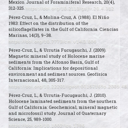
Mexico. Journal of Foraminiferal Research, 20(4),
312-325.
https://doi.org/10.2113/gsjfr.20.4.312
Pérez-Cruz, L., & Molina-Cruz, A. (1988). El Niño
1983: Effect on the distribution of the
silicoflagellates in the Gulf of California. Ciencias
Marinas, 14(3), 9–38.
https://doi.org/10.7773/cm.v14i3.606
Pérez-Cruz, L., & Urrutia Fucugauchi, J. (2009).
Magnetic mineral study of Holocene marine
sediments from the Alfonso Basin, Gulf of
California: Implications for depositional
environment and sediment sources. Geofísica
Internacional, 48, 305-317.
https://doi.org/10.22201/igeof.00167169p.2009.48
Pérez-Cruz, L., & Urrutia-Fucugauchi, J. (2010).
Holocene laminated sediments from the southern
Gulf of California: Geochemical, mineral magnetic
and microfossil study. Journal of Quaternary
Science, 25, 989-1000.
https://doi.org/10.1002/jqs.1386