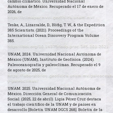
cambio climático. Universidad Nacional
Autónoma de México. Recuperado el 17 de enero de
2026, de
https://climapacmxcl.geofisica.unam.mx/
Teske, A., Lizarralde, D., Höfig, T. W., & the Expedition
385 Scientists. (2021). Proceedings of the
International Ocean Discovery Program Volume
385.
https://doi.org/10.14379/iodp.proc.385.101.2021
UNAM, 2024. Universidad Nacional Autónoma de
México (UNAM), Instituto de Geofísica. (2024).
Paleoceanografía y paleoclimas. Recuperado el 9
de agosto de 2025, de
https://laboratorios.geofisica.unam.mx/paleocean
y-paleoclimas/
UNAM. 2025. Universidad Nacional Autónoma de
México. Dirección General de Comunicación
Social. (2025, 22 de abril). Ligia Pérez Cruz destaca
el trabajo científico de la UNAM y de países en
desarrollo [Boletín UNAM DGCS 268]. Boletín de la