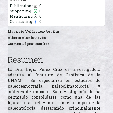
Publications
0
Supporting
0
Mentioning
0
Contrasting
0
Contenido
Mauricio Velázquez-Aguilar
principal
Alberto Alanis-Pavón
Carmen López-Ramírez
del
artículo
Resumen
La Dra. Ligia Pérez Cruz es investigadora
adscrita al Instituto de Geofísica de la
UNAM. Se especializa en estudios de
paleoceanografía, paleoclimatología y
cráteres de impacto. Su investigación le ha
permitido consolidarse como una de las
figuras más relevantes en el campo de la
paleontología, destacando principalmente