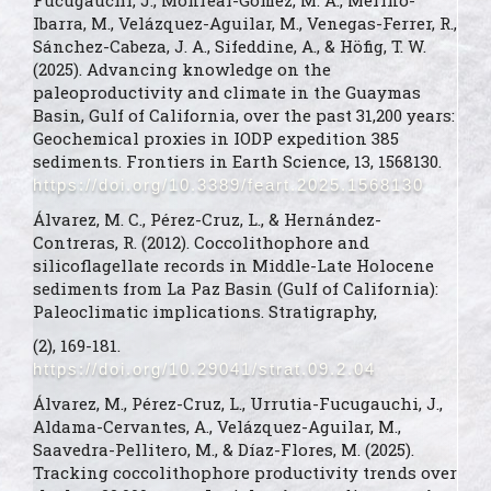
Fucugauchi, J., Monreal-Gómez, M. A., Merino-
Ibarra, M., Velázquez-Aguilar, M., Venegas-Ferrer, R.,
Sánchez-Cabeza, J. A., Sifeddine, A., & Höfig, T. W.
(2025). Advancing knowledge on the
paleoproductivity and climate in the Guaymas
Basin, Gulf of California, over the past 31,200 years:
Geochemical proxies in IODP expedition 385
sediments. Frontiers in Earth Science, 13, 1568130.
https://doi.org/10.3389/feart.2025.1568130
Álvarez, M. C., Pérez-Cruz, L., & Hernández-
Contreras, R. (2012). Coccolithophore and
silicoflagellate records in Middle-Late Holocene
sediments from La Paz Basin (Gulf of California):
Paleoclimatic implications. Stratigraphy,
(2), 169-181.
https://doi.org/10.29041/strat.09.2.04
Álvarez, M., Pérez-Cruz, L., Urrutia-Fucugauchi, J.,
Aldama-Cervantes, A., Velázquez-Aguilar, M.,
Saavedra-Pellitero, M., & Díaz-Flores, M. (2025).
Tracking coccolithophore productivity trends over