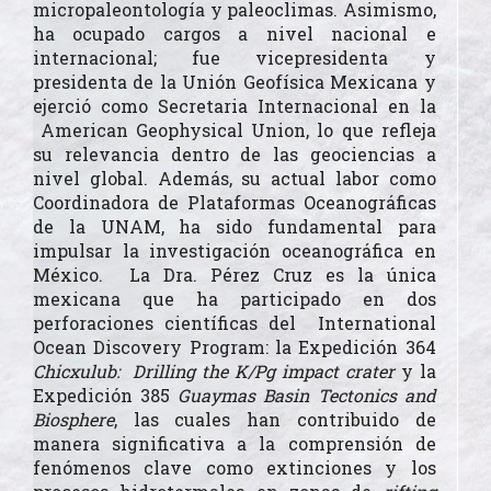
micropaleontología y paleoclimas. Asimismo,
ha ocupado cargos a nivel nacional e
internacional; fue vicepresidenta y
presidenta de la Unión Geofísica Mexicana y
ejerció como Secretaria Internacional en la
Citing Publications
0
American Geophysical Union, lo que refleja
Supporting
0
su relevancia dentro de las geociencias a
Mentioning
0
nivel global. Además, su actual labor como
Contrasting
0
Coordinadora de Plataformas Oceanográficas
de la UNAM, ha sido fundamental para
impulsar la investigación oceanográfica en
See how this article has been
México. La Dra. Pérez Cruz es la única
cited at
scite.ai
mexicana que ha participado en dos
Scite shows how a scientific
perforaciones científicas del
International
paper has been cited by
Ocean Discovery Program: la Expedición 364
providing the context of the
Chicxulub: Drilling the K/Pg impact crater
y la
citation, a classification
Expedición 385
Guaymas Basin Tectonics and
describing whether it
Biosphere
, las cuales han contribuido de
supports, mentions, or
manera significativa a la comprensión de
contrasts the cited claim, and
a label indicating in which
fenómenos clave como extinciones y los
section the citation was made.