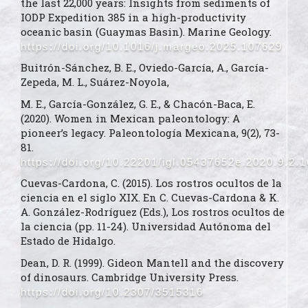
the last 22,000 years: Insights from sediments of
IODP Expedition 385 in a high-productivity
oceanic basin (Guaymas Basin). Marine Geology.
https://doi.org/10.1016/j.margeo.2025.107629
Buitrón-Sánchez, B. E., Oviedo-García, A., García-
Zepeda, M. L., Suárez-Noyola,
M. E., García-González, G. E., & Chacón-Baca, E.
(2020). Women in Mexican paleontology: A
pioneer’s legacy. Paleontología Mexicana, 9(2), 73-
81.
https://doi.org/10.22201/igl.05437652e.2020.9.2.
Cuevas-Cardona, C. (2015). Los rostros ocultos de la
ciencia en el siglo XIX. En C. Cuevas-Cardona & K.
A. González-Rodríguez (Eds.), Los rostros ocultos de
la ciencia (pp. 11-24). Universidad Autónoma del
Estado de Hidalgo.
Dean, D. R. (1999). Gideon Mantell and the discovery
of dinosaurs. Cambridge University Press.
https://doi.org/10.2307/3515316