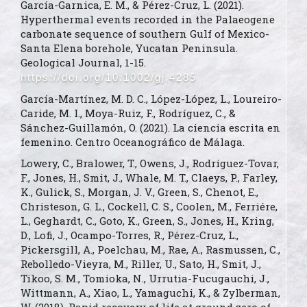
García-Garnica, E. M., & Pérez-Cruz, L. (2021).
Hyperthermal events recorded in the Palaeogene
carbonate sequence of southern Gulf of Mexico-
Santa Elena borehole, Yucatan Peninsula.
Geological Journal, 1-15.
https://doi.org/10.1002/gj.4285
García-Martínez, M. D. C., López-López, L., Loureiro-
Caride, M. I., Moya-Ruiz, F., Rodríguez, C., &
Sánchez-Guillamón, O. (2021). La ciencia escrita en
femenino. Centro Oceanográfico de Málaga.
Lowery, C., Bralower, T., Owens, J., Rodríguez-Tovar,
F., Jones, H., Smit, J., Whale, M. T., Claeys, P., Farley,
K., Gulick, S., Morgan, J. V., Green, S., Chenot, E.,
Christeson, G. L., Cockell, C. S., Coolen, M., Ferriére,
L., Geghardt, C., Goto, K., Green, S., Jones, H., Kring,
D., Lofi, J., Ocampo-Torres, R., Pérez-Cruz, L.,
Pickersgill, A., Poelchau, M., Rae, A., Rasmussen, C.,
Rebolledo-Vieyra, M., Riller, U., Sato, H., Smit, J.,
Tikoo, S. M., Tomioka, N., Urrutia-Fucugauchi, J.,
Wittmann, A., Xiao, L., Yamaguchi, K., & Zylberman,