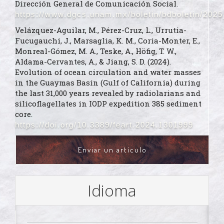
Dirección General de Comunicación Social.
https://www.dgcs.unam.mx/boletin/bdboletin/2025
Velázquez-Aguilar, M., Pérez-Cruz, L., Urrutia-
Fucugauchi, J., Marsaglia, K. M., Coria-Monter, E.,
Monreal-Gómez, M. A., Teske, A., Höfig, T. W.,
Aldama-Cervantes, A., & Jiang, S. D. (2024).
Evolution of ocean circulation and water masses
in the Guaymas Basin (Gulf of California) during
the last 31,000 years revealed by radiolarians and
silicoflagellates in IODP expedition 385 sediment
core.
https://doi.org/10.3389/feart.2024.1301999
ENVIAR
Enviar un artículo
UN
ARTÍCULO
Idioma