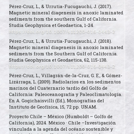
Pérez-Cruz, L., & Urrutia-Fucugauchi, J. (2017).
Magnetic mineral diagenesis in anoxic laminated
sediments from the southern Gulf of California.
Studia Geophysica et Geodaetica, 1-24.
https://doi.org/10.1007/s11200-016-0443-2
Pérez-Cruz, L., & Urrutia-Fucugauchi, J. (2018).
Magnetic mineral diagenesis in anoxic laminated
sediments from the Southern Gulf of California.
Studia Geophysica et Geodaetica, 62, 115-138.
https://doi.org/10.1007/s11200-016-0443-2
Pérez-Cruz, L., Villagrán-de-la-Cruz, G. E., & Gómez-
Lizárraga, L. (2009). Radiolarios en los sedimentos
marinos del Cuaternario tardío del Golfo de
California: Paleoceanografía y Paleoclimatología.
En A. Gogichaisvilli (Ed.), Monografías del
Instituto de Geofísica, 15, 72 pp. UNAM.
Proyecto Chile – México (Humboldt – Golfo de
California), 2024. México · Chile –Investigación
vinculada a la agenda del océano sostenible y