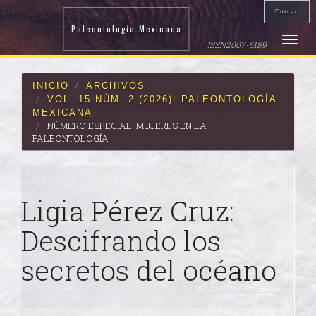
Navegación
Entrar
principal
Paleontología Mexicana
Contenido
Toggle
ISSN2007-5189
principal
naviga
Barra
lateral
INICIO
ARCHIVOS
VOL. 15 NÚM. 2 (2026): PALEONTOLOGÍA
MEXICANA
NÚMERO ESPECIAL: MUJERES EN LA
PALEONTOLOGÍA
Ligia Pérez Cruz:
Descifrando los
secretos del océano