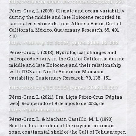
https://ciencia.unam.mx/contenido/postal/33/
Pérez-Cruz, L. (2006). Climate and ocean variability
during the middle and late Holocene recorded in
laminated sediments from Alfonso Basin, Gulf of
California, México. Quaternary Research, 65, 401–
410.
https://doi.org/10.1016/j.yqres.2006.02.003
Pérez-Cruz, L. (2013). Hydrological changes and
paleoproductivity in the Gulf of California during
middle and late Holocene and their relationship
with ITCZ and North American Monsoon
variability. Quaternary Research, 79, 138–151.
https://doi.org/10.1016/j.yqres.2012.11.007
Pérez-Cruz, L. (2021). Dra. Ligia Pérez-Cruz [Página
web]. Recuperado el 9 de agosto de 2025, de
https://paleomar.com/
Pérez-Cruz, L., & Machain Castillo, M. L. (1990).
Benthic foraminifera of the oxygen minimum
zone, continental shelf of the Gulf of Tehuantepec,