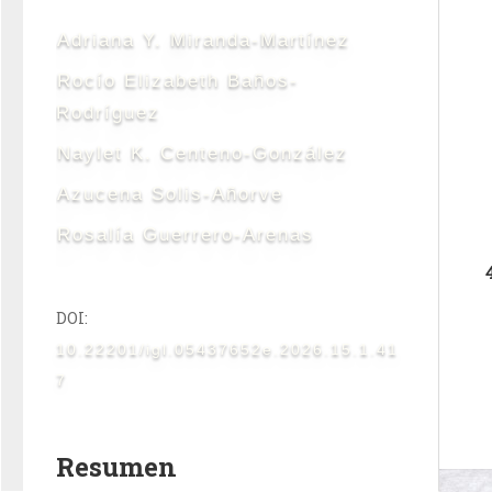
Adriana Y. Miranda-Martínez
Rocío Elizabeth Baños-
Rodríguez
Naylet K. Centeno-González
Azucena Solis-Añorve
Rosalía Guerrero-Arenas
DOI:
10.22201/igl.05437652e.2026.15.1.41
7
Resumen