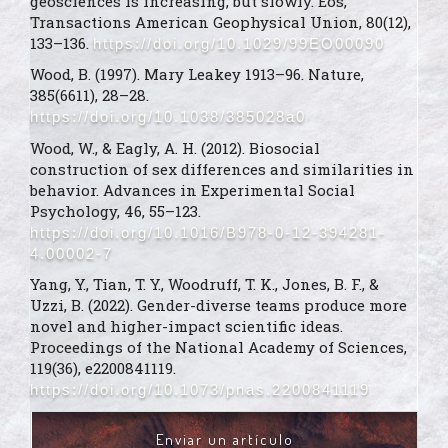
geosciences is increasing, but slowly. Eos,
Transactions American Geophysical Union, 80(12),
133–136.
https://doi.org/10.1029/99EO00090
Wood, B. (1997). Mary Leakey 1913–96. Nature,
385(6611), 28–28.
https://doi.org/10.1038/385028a0
Wood, W., & Eagly, A. H. (2012). Biosocial
construction of sex differences and similarities in
behavior. Advances in Experimental Social
Psychology, 46, 55–123.
https://doi.org/10.1016/B978-0-12-394281-
4.00002-7
Yang, Y., Tian, T. Y., Woodruff, T. K., Jones, B. F., &
Uzzi, B. (2022). Gender-diverse teams produce more
novel and higher-impact scientific ideas.
Proceedings of the National Academy of Sciences,
119(36), e2200841119.
https://doi.org/10.1073/pnas.2200841119
ENVIAR
Enviar un artículo