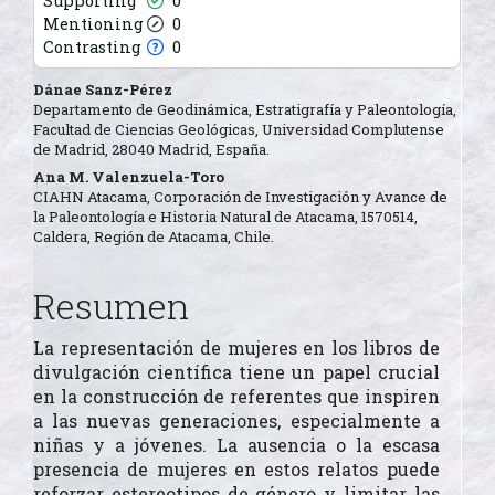
Supporting
0
Mentioning
0
Contrasting
0
Contenido
Dánae Sanz-Pérez
Departamento de Geodinámica, Estratigrafía y Paleontología,
principal
Facultad de Ciencias Geológicas, Universidad Complutense
de Madrid, 28040 Madrid, España.
del
Ana M. Valenzuela-Toro
artículo
CIAHN Atacama, Corporación de Investigación y Avance de
la Paleontología e Historia Natural de Atacama, 1570514,
Caldera, Región de Atacama, Chile.
Resumen
La representación de mujeres en los libros de
divulgación científica tiene un papel crucial
en la construcción de referentes que inspiren
a las nuevas generaciones, especialmente a
niñas y a jóvenes. La ausencia o la escasa
presencia de mujeres en estos relatos puede
reforzar estereotipos de género y limitar las