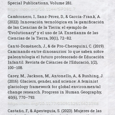
Special Publications, Volume 281.
https://doi.org/10.1144/SP281.7
Cambronero, I., Sanz-Pérez, D., & García-Frank, A.
(2022). Innovación tecnológica en la gamificación
de las Ciencias de la Tierra: el ejemplo de
“Evolutionary” y el uso de IA. Enseñanza de las
Ciencias de la Tierra, 30(1), 72–82.
Cantó-Doménech, J., & de Pro-Chereguini, C. (2019).
Caminando entre dinosaurios: lo que saben sobre
paleontología el futuro profesorado de Educación
Infantil. Revista de Ciències de l’Educació, 1(2),
100–108.
Carey, M., Jackson, M., Antonello, A., & Rushing, J.
(2016). Glaciers, gender, and science: A feminist
glaciology framework for global environmental
change research. Progress in Human Geography,
40(6), 770–793.
https://doi.org/10.1177/0309132515623368
Castaño, F., & Apesteguía, S. (2023). Mujeres de las