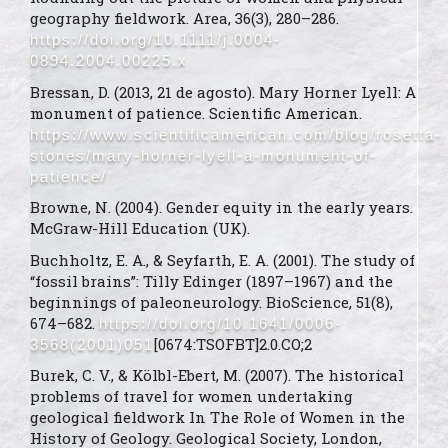
geography fieldwork. Area, 36(3), 280–286.
https://doi.org/10.1111/j.0004-
0894.2004.00225.x
Citing Publications
1
Bressan, D. (2013, 21 de agosto). Mary Horner Lyell: A
Supporting
0
monument of patience. Scientific American.
Mentioning
0
https://www.scientificamerican.com/blog/rosetta-
Contrasting
stones/mary-horner-lyell-a-monument-of-
0
patience/
Browne, N. (2004). Gender equity in the early years.
See how this article has been
McGraw-Hill Education (UK).
cited at
scite.ai
Buchholtz, E. A., & Seyfarth, E. A. (2001). The study of
Scite shows how a scientific
“fossil brains”: Tilly Edinger (1897–1967) and the
paper has been cited by
beginnings of paleoneurology. BioScience, 51(8),
providing the context of the
674–682.
https://doi.org/10.1641/0006-
citation, a classification
[0674:TSOFBT]2.0.CO;2
3568(2001)051
describing whether it
supports, mentions, or
Burek, C. V., & Kölbl-Ebert, M. (2007). The historical
contrasts the cited claim, and
problems of travel for women undertaking
a label indicating in which
geological fieldwork In The Role of Women in the
section the citation was made.
History of Geology. Geological Society, London,