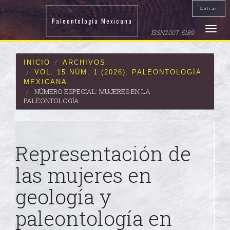
Navegación
Entrar
principal
Paleontología Mexicana
Contenido
Toggle
ISSN2007-5189
principal
naviga
Barra
lateral
INICIO
ARCHIVOS
VOL. 15 NÚM. 1 (2026): PALEONTOLOGÍA
MEXICANA
NÚMERO ESPECIAL: MUJERES EN LA
PALEONTOLOGÍA
Representación de
las mujeres en
geología y
paleontología en