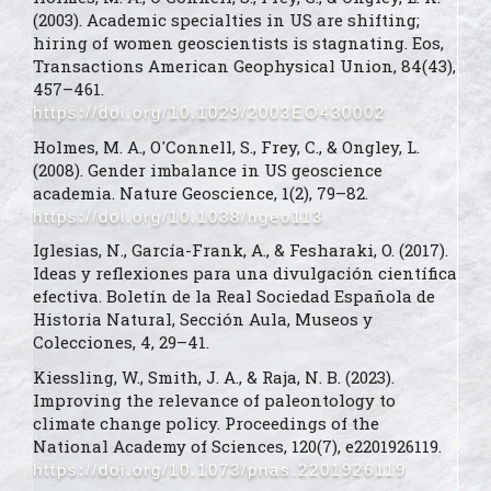
(2003). Academic specialties in US are shifting;
hiring of women geoscientists is stagnating. Eos,
Transactions American Geophysical Union, 84(43),
457–461.
https://doi.org/10.1029/2003EO430002
Holmes, M. A., O'Connell, S., Frey, C., & Ongley, L.
(2008). Gender imbalance in US geoscience
academia. Nature Geoscience, 1(2), 79–82.
https://doi.org/10.1038/ngeo113
Iglesias, N., García-Frank, A., & Fesharaki, O. (2017).
Ideas y reflexiones para una divulgación científica
efectiva. Boletín de la Real Sociedad Española de
Historia Natural, Sección Aula, Museos y
Colecciones, 4, 29–41.
Kiessling, W., Smith, J. A., & Raja, N. B. (2023).
Improving the relevance of paleontology to
climate change policy. Proceedings of the
National Academy of Sciences, 120(7), e2201926119.
https://doi.org/10.1073/pnas.2201926119