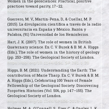
Women in the geosciences: Practical, positive
practices toward parity, 17–22.
https://doi.org/10.1002/9781119067573.ch2
Guerrero, M. V., Martín-Pena, D., & Cuellar, M. P.
(2015). La divulgación científica a través de la radio
universitaria en España y México. Razón y
Palabra, (91) Universidad de los Hemisferios.
Hart, J. K. (2007). The role of women in British
Quaternary science. En C. V. Burek & B. M. A. Higgs
(Eds.), The role of women in the history of geology
(pp. 253–258). The Geological Society of London.
https://doi.org/10.1144/GSL.SP.281.1.20
Higgs, B. M. (2021). Understanding the Earth: The
contribution of Marie Tharp. En C. V. Burek & B. M.
A. Higgs (Eds.), Celebrating 100 Years of Female
Fellowship of the Geological Society: Discovering
Forgotten Histories (Vol. 506, pp. 147–155). The
Geological Society of London.
https://doi.org/10.1144/SP506-2019-248
Holmes, M. A., O'Connell, S., Frey, C., & Ongley, L. K.