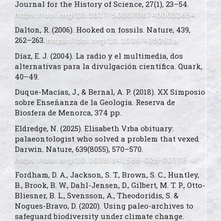
Journal for the History of Science, 27(1), 23–54.
https://doi.org/10.1017/S0007087400031654
Dalton, R. (2006). Hooked on fossils. Nature, 439,
262–263.
https://doi.org/10.1038/439262a
Díaz, E. J. (2004). La radio y el multimedia, dos
alternativas para la divulgación científica. Quark,
40–49.
Duque-Macías, J., & Bernal, A. P. (2018). XX Simposio
sobre Enseñanza de la Geología. Reserva de
Biosfera de Menorca, 374 pp.
Eldredge, N. (2025). Elisabeth Vrba obituary:
palaeontologist who solved a problem that vexed
Darwin. Nature, 639(8055), 570–570.
https://doi.org/10.1038/d41586-025-00778-w
Fordham, D. A., Jackson, S. T., Brown, S. C., Huntley,
B., Brook, B. W., Dahl-Jensen, D., Gilbert, M. T. P., Otto-
Bliesner, B. L., Svensson, A., Theodoridis, S. &
Nogues-Bravo, D. (2020). Using paleo-archives to
safeguard biodiversity under climate change.