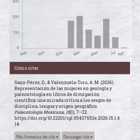
Detalles
Cómo citar
del
Sanz-Pérez, D., & Valenzuela-Toro, A. M. (2026).
artículo
Representación de las mujeres en geología y
paleontología en libros de divulgación
científica: una mirada crítica a los sesgos de
disciplina, lengua y origen geográfico.
Paleontología Mexicana
,
15
(1), 7–22.
https://doi.org/10.22201/igl.05437652e.2026.15.1.4
14
Más formatos de cita
Descargar cita