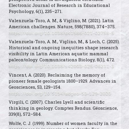
Electronic Journal of Research in Educational
Psychology, 6(1), 235–271.
Valenzuela-Toro, A. M., & Viglino, M. (2021). Latin
American challenges. Nature, 598(7880), 374–375.
https://doi.org/10.1038/d41586-021-02758-5
Valenzuela-Toro, A. M., Viglino, M., & Loch, C. (2025).
Historical and ongoing inequities shape research
visibility in Latin American aquatic mammal
paleontology. Communications Biology, 8(1), 472.
https://doi.org/10.1038/s42003-025-06231-3
Vincent, A. (2020). Reclaiming the memory of
pioneer female geologists 1800–1929. Advances in
Geosciences, 53, 129–154.
https://doi.org/10.5194/adgeo-53-129-2020
Virgili, C. (2007). Charles Lyell and scientific
thinking in geology. Comptes Rendus. Géoscience,
339(8), 572–584.
Wolfe, C. J. (1999). Number of women faculty in the