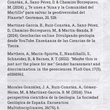
Constán, A., Sanz-Pérez, D. & Chamizo Borreguero,
M. (2024). ¿ Te unes a “Aina y la Comunidad del
Martillo” para salvar la geodiversidad del
Planeta?. Geotemas, 20, 526.
Martínez-García, B., Ruiz-Constán, A., Sanz-Pérez,
D., Chamizo-Borreguero, M., & Martín-Banda, R.
(2024). Geocharlas online. Divulgando geología
desde YouTube. Enseñanza de las Ciencias de la
Tierra.
Mattheis, A., Marín-Spiotta, E., Nandihalli, S.,
Schneider, B., & Barnes, R. T. (2022). "Maybe this is
just not the place for me:" Gender harassment and
discrimination in the geosciences. PLoS One, 17(5),
e0268562.
https://doi.org/10.1371/journal.pone.0268562
Morales González, J. A., Ruiz-Constán, A., Gómez-
Heras, M., & Martínez-García, B. M. (2024). Una
perspectiva científica de la Geología. La Sociedad
Geológica de España. Encuentros
Multidisciplinares, 26(76), 6.