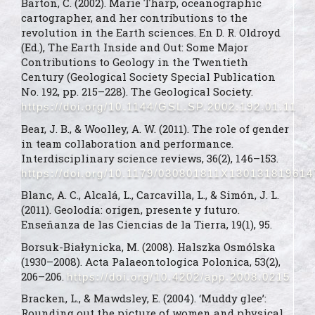
Barton, C. (2002). Marie Tharp, oceanographic
cartographer, and her contributions to the
revolution in the Earth sciences. En D. R. Oldroyd
(Ed.), The Earth Inside and Out: Some Major
Contributions to Geology in the Twentieth
Century (Geological Society Special Publication
No. 192, pp. 215–228). The Geological Society.
https://doi.org/10.1144/GSL.SP.2002.192.01.11
Bear, J. B., & Woolley, A. W. (2011). The role of gender
in team collaboration and performance.
Interdisciplinary science reviews, 36(2), 146–153.
https://doi.org/10.1179/030801811X130131819614
Blanc, A. C., Alcalá, L., Carcavilla, L., & Simón, J. L.
(2011). Geolodía: origen, presente y futuro.
Enseñanza de las Ciencias de la Tierra, 19(1), 95.
Borsuk-Białynicka, M. (2008). Halszka Osmólska
(1930–2008). Acta Palaeontologica Polonica, 53(2),
206–206.
https://doi.org/10.4202/app.2008.0215
Bracken, L., & Mawdsley, E. (2004). ‘Muddy glee’:
Rounding out the picture of women and physical