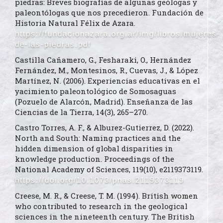
piedras: Breves biografías de algunas geólogas y
paleontólogas que nos precedieron. Fundación de
Historia Natural Félix de Azara.
https://fundacionazara.org.ar/img/libros/mujeres-
de-las-piedras.pdf
Castilla Cañamero, G., Fesharaki, O., Hernández
Fernández, M., Montesinos, R., Cuevas, J., & López
Martínez, N. (2006). Experiencias educativas en el
yacimiento paleontológico de Somosaguas
(Pozuelo de Alarcón, Madrid). Enseñanza de las
Ciencias de la Tierra, 14(3), 265–270.
Castro Torres, A. F., & Alburez-Gutierrez, D. (2022).
North and South: Naming practices and the
hidden dimension of global disparities in
knowledge production. Proceedings of the
National Academy of Sciences, 119(10), e2119373119.
https://doi.org/10.1073/pnas.2119373119
Creese, M. R., & Creese, T. M. (1994). British women
who contributed to research in the geological
sciences in the nineteenth century. The British