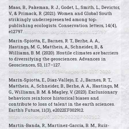
Maas, B., Pakeman, R. J., Godet, L., Smith, L., Devictor,
V., & Primack, R. (2021). Women and Global South
strikingly underrepresented among top‐
publishing ecologists. Conservation letters, 14(4),
e12797.
https://doi.org/10.1111/conl.12797
Marín-Spiotta, E., Barnes, R. T., Berhe, A. A.,
Hastings, M. G., Mattheis, A., Schneider, B., &
Williams, B. M. (2020). Hostile climates are barriers
to diversifying the geosciences. Advances in
Geosciences, 53, 117–127.
https://doi.org/10.5194/adgeo-53-117-2020
Marín‐Spiotta, E., Diaz‐Vallejo, E. J., Barnes, R. T.,
Mattheis, A., Schneider, B., Berhe, A. A., Hastings, M.
G., Williams, B. M. & Magley, V. (2023). Exclusionary
behaviors reinforce historical biases and
contribute to loss of talent in the earth sciences.
Earth's Future, 11(3), e2022EF002912.
https://doi.org/10.1029/2022EF002912
Martín-Banda, R., Martínez-García, B. M., Ruíz-