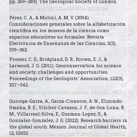
pp. 269–289). The Geological Society of London.
https://doi.org/10.1144/SP506-2020-98
Pérez, C. A., & Moliní, A. M. V. (2004).
Consideraciones generales sobre la alfabetización
científica en los museos de la ciencia como
espacios educativos no formales. Revista
Electrónica de Enseñanza de las Ciencias, 3(3),
339–362.
Prosser, C. D., Bridgland, D. R., Brown, E. J., &
Larwood, J. G. (2011). Geoconservation for science
and society: challenges and opportunities.
Proceedings of the Geologists' Association, 122(3),
337–342.
https://doi.org/10.1016/j.pgeola.2011.01.007
Quiroga-Garza, A., Garza-Cisneros, A. N., Elizondo-
Omaña, R. E., Vilchez-Cavazos, J. F., de-Oca-Luna, R.
M., Villarreal-Silva, E., Guzman-Lopez, S., &
Gonzalez-Gonzalez, J. G. (2022). Research barriers in
the global south: Mexico. Journal of Global Health,
12, 03032.
https://doi.org/10.7189/jogh.12.03032