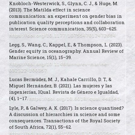
Knobloch-Westerwick, S., Glynn, C. J., & Huge, M.
(2013). The Matilda effect in science
communication: an experiment on gender bias in
publication quality perceptions and collaboration
interest. Science communication, 35(5), 603–625.
https://doi.org/10.1177/1075547012472684
Legg, S., Wang, C., Kappel, E., & Thompson, L. (2023).
Gender equity in oceanography. Annual Review of
Marine Science, 15(1), 15–39.
https://doi.org/10.1146/annurev-marine-
032322-100357
Lucas Bermúdez, M. J., Kahale Carrillo, D. T., &
Miguel Hernández, B. (2021). Las mujeres y las
ingenierías, IQual. Revista de Género e Igualdad,
(4), 1–17.
.
https://doi.org/10.6018/iqual.448641
Lyle, P., & Galwey, A. K. (2017). Is science quantised?
A discussion of hierarchies in science and some
consequences. Transactions of the Royal Society
of South Africa, 72(1), 55–62.
https://hdl.handle.net/10520/EJC-63335dd1c