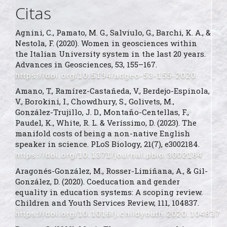
Citas
Agnini, C., Pamato, M. G., Salviulo, G., Barchi, K. A., &
Nestola, F. (2020). Women in geosciences within
the Italian University system in the last 20 years.
Advances in Geosciences, 53, 155–167.
https://doi.org/10.5194/adgeo-53-155-2020
Amano, T., Ramírez-Castañeda, V., Berdejo-Espinola,
V., Borokini, I., Chowdhury, S., Golivets, M.,
González-Trujillo, J. D., Montaño-Centellas, F.,
Paudel, K., White, R. L. & Veríssimo, D. (2023). The
manifold costs of being a non-native English
speaker in science. PLoS Biology, 21(7), e3002184.
https://doi.org/10.1371/journal.pbio.3002184
Aragonés-González, M., Rosser-Limiñana, A., & Gil-
González, D. (2020). Coeducation and gender
equality in education systems: A scoping review.
Children and Youth Services Review, 111, 104837.
https://doi.org/10.1016/j.childyouth.2020.104837