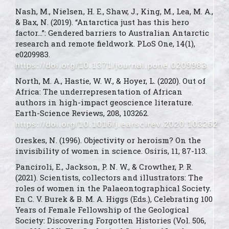
Nash, M., Nielsen, H. E., Shaw, J., King, M., Lea, M. A.,
& Bax, N. (2019). “Antarctica just has this hero
factor...”: Gendered barriers to Australian Antarctic
research and remote fieldwork. PLoS One, 14(1),
e0209983.
https://doi.org/10.1371/journal.pone.0209983
North, M. A., Hastie, W. W., & Hoyer, L. (2020). Out of
Africa: The underrepresentation of African
authors in high-impact geoscience literature.
Earth-Science Reviews, 208, 103262.
https://doi.org/10.1016/j.earscirev.2020.103262
Oreskes, N. (1996). Objectivity or heroism? On the
invisibility of women in science. Osiris, 11, 87-113.
Panciroli, E., Jackson, P. N. W., & Crowther, P. R.
(2021). Scientists, collectors and illustrators: The
roles of women in the Palaeontographical Society.
En C. V. Burek & B. M. A. Higgs (Eds.), Celebrating 100
Years of Female Fellowship of the Geological
Society: Discovering Forgotten Histories (Vol. 506,