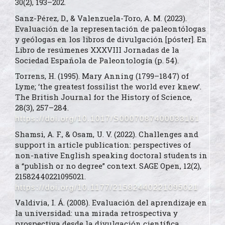
30(2), 193–202.
Sanz-Pérez, D., & Valenzuela-Toro, A. M. (2023).
Evaluación de la representación de paleontólogas
y geólogas en los libros de divulgación [póster]. En
Libro de resúmenes XXXVIII Jornadas de la
Sociedad Española de Paleontología (p. 54).
Torrens, H. (1995). Mary Anning (1799–1847) of
Lyme; ‘the greatest fossilist the world ever knew’.
The British Journal for the History of Science,
28(3), 257–284.
https://doi.org/10.1017/S0007087400033161
Shamsi, A. F., & Osam, U. V. (2022). Challenges and
support in article publication: perspectives of
non-native English speaking doctoral students in
a “publish or no degree” context. SAGE Open, 12(2),
21582440221095021.
https://doi.org/10.1177/21582440221095021
Valdivia, I. Á. (2008). Evaluación del aprendizaje en
la universidad: una mirada retrospectiva y
prospectiva desde la divulgación científica.