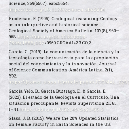
Science, 369(6507), eabc5654.
https://doi.org/10.1126/science.abc5654
Frodeman, R. (1995). Geological reasoning: Geology
as an interpretive and historical science.
Geological Society of America Bulletin, 107(8), 960–
968.
https://doi.org/10.1130/0016-
<0960:GRGAAI>2.3.CO;2
7606(1995)107
García, C. (2019). La comunicación de la ciencia y la
tecnología como herramienta para la apropiación
social del conocimiento y la innovación. Journal
of Science Communication-América Latina, 2(1),
Y02.
https://jcomal.sissa.it/article/pubid/JCOMAL_02
García Yelo, B., García Buitrago, E., & García, E.
(2022). El estado de la Geología en el Currículo. Una
situación preocupante. Revista Supervisión 21, 65,
1–41.
https://doi.org/10.52149/Sp21/65.3
Glass, J. B. (2015). We are the 20% Updated Statistics
on Female Faculty in Earth Sciences in the US.