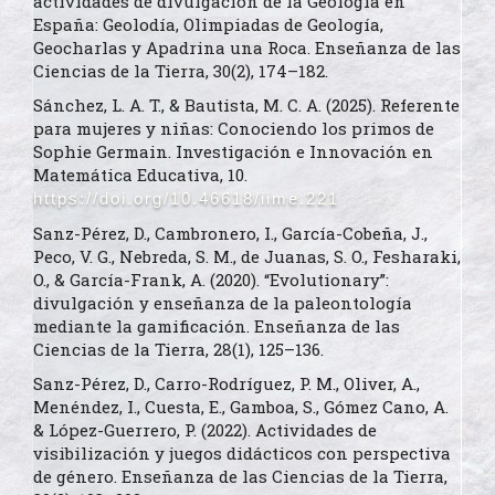
actividades de divulgación de la Geología en
España: Geolodía, Olimpiadas de Geología,
Geocharlas y Apadrina una Roca. Enseñanza de las
Ciencias de la Tierra, 30(2), 174–182.
Sánchez, L. A. T., & Bautista, M. C. A. (2025). Referente
para mujeres y niñas: Conociendo los primos de
Sophie Germain. Investigación e Innovación en
Matemática Educativa, 10.
https://doi.org/10.46618/iime.221
Sanz-Pérez, D., Cambronero, I., García-Cobeña, J.,
Peco, V. G., Nebreda, S. M., de Juanas, S. O., Fesharaki,
O., & García-Frank, A. (2020). “Evolutionary”:
divulgación y enseñanza de la paleontología
mediante la gamificación. Enseñanza de las
Ciencias de la Tierra, 28(1), 125–136.
Sanz-Pérez, D., Carro-Rodríguez, P. M., Oliver, A.,
Menéndez, I., Cuesta, E., Gamboa, S., Gómez Cano, A.
& López-Guerrero, P. (2022). Actividades de
visibilización y juegos didácticos con perspectiva
de género. Enseñanza de las Ciencias de la Tierra,