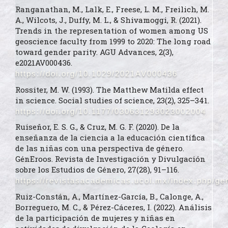
Ranganathan, M., Lalk, E., Freese, L. M., Freilich, M.
A., Wilcots, J., Duffy, M. L., & Shivamoggi, R. (2021).
Trends in the representation of women among US
geoscience faculty from 1999 to 2020: The long road
toward gender parity. AGU Advances, 2(3),
e2021AV000436.
https://doi.org/10.1029/2021AV000436
Rossiter, M. W. (1993). The Matthew Matilda effect
in science. Social studies of science, 23(2), 325–341.
https://doi.org/10.1177/030631293023002004
Ruiseñor, E. S. G., & Cruz, M. G. F. (2020). De la
enseñanza de la ciencia a la educación científica
de las niñas con una perspectiva de género.
GénEroos. Revista de Investigación y Divulgación
sobre los Estudios de Género, 27(28), 91–116.
https://revistasacademicas.ucol.mx/index.php/gen
Ruiz-Constán, A., Martínez-García, B., Calonge, A.,
Borreguero, M. C., & Pérez-Cáceres, I. (2022). Análisis
de la participación de mujeres y niñas en