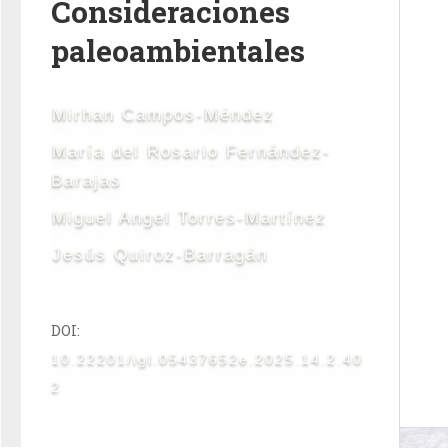
Consideraciones
paleoambientales
Mirhan Campos-Méndez
María del Rosario Fernández-
Barajas
Miguel Angel Torres-Martínez
Jesús Quiroz-Barragán
DOI:
10.22201/igl.05437652e.2025.14.2.40
2