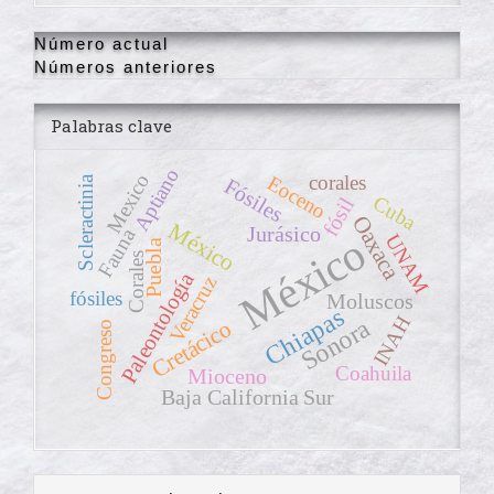
Número actual
Números anteriores
Palabras clave
Aptiano
Mexico
Eoceno
corales
Scleractinia
Fósiles
Cuba
fósil
Oaxaca
México
Jurásico
Fauna
México
UNAM
Puebla
Corales
Paleontología
Veracruz
fósiles
Moluscos
Chiapas
INAH
Sonora
Cretácico
Congreso
Coahuila
Mioceno
Baja California Sur