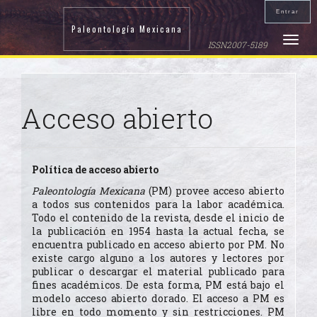
Navegación
Entrar
principal
Paleontología Mexicana
Contenido
Toggle
ISSN2007-5189
principal
naviga
Barra
lateral
Acceso abierto
Política de acceso abierto
Paleontología Mexicana
(PM) provee acceso abierto
a todos sus contenidos para la labor académica.
Todo el contenido de la revista, desde el inicio de
la publicación en 1954 hasta la actual fecha, se
encuentra publicado en acceso abierto por PM. No
existe cargo alguno a los autores y lectores por
publicar o descargar el material publicado para
fines académicos. De esta forma, PM está bajo el
modelo acceso abierto dorado. El acceso a PM es
libre en todo momento y sin restricciones. PM