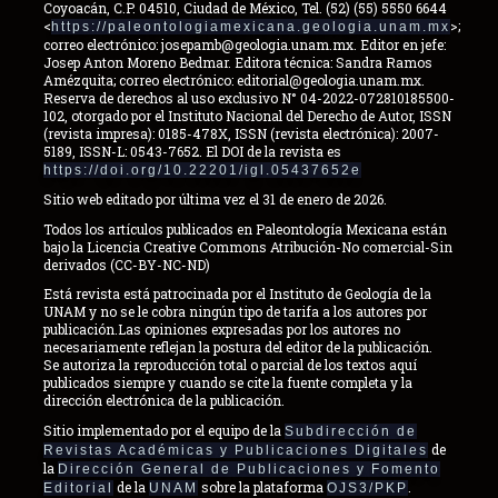
Coyoacán, C.P. 04510, Ciudad de México, Tel. (52) (55) 5550 6644
<
>;
https://paleontologiamexicana.geologia.unam.mx
correo electrónico: josepamb@geologia.unam.mx. Editor en jefe:
Josep Anton Moreno Bedmar. Editora técnica: Sandra Ramos
Amézquita; correo electrónico: editorial@geologia.unam.mx.
Reserva de derechos al uso exclusivo N° 04-2022-072810185500-
102, otorgado por el Instituto Nacional del Derecho de Autor, ISSN
(revista impresa): 0185-478X, ISSN (revista electrónica): 2007-
5189, ISSN-L: 0543-7652. El DOI de la revista es
https://doi.org/10.22201/igl.05437652e
Sitio web editado por última vez el 31 de enero de 2026.
Todos los artículos publicados en Paleontología Mexicana están
bajo la Licencia Creative Commons Atribución-No comercial-Sin
derivados (CC-BY-NC-ND)
Está revista está patrocinada por el Instituto de Geología de la
UNAM y no se le cobra ningún tipo de tarifa a los autores por
publicación.Las opiniones expresadas por los autores no
necesariamente reflejan la postura del editor de la publicación.
Se autoriza la reproducción total o parcial de los textos aquí
publicados siempre y cuando se cite la fuente completa y la
dirección electrónica de la publicación.
Sitio implementado por el equipo de la
Subdirección de
de
Revistas Académicas y Publicaciones Digitales
la
Dirección General de Publicaciones y Fomento
de la
sobre la plataforma
.
Editorial
UNAM
OJS3/PKP