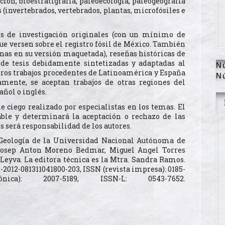
ución, bioestratigrafía, paleoecología, paleogeografía
(invertebrados, vertebrados, plantas, microfósiles e
los de investigación originales (con un mínimo de
ue versen sobre el registro fósil de México. También
nas en su versión maquetada), reseñas históricas de
 de tesis debidamente sintetizadas y adaptadas al
N
Otros trabajos procedentes de Latinoamérica y España
N
amente, se aceptan trabajos de otras regiones del
ñol o inglés.
le ciego realizado por especialistas en los temas. El
able y determinará la aceptación o rechazo de las
s será responsabilidad de los autores.
e Geología de la Universidad Nacional Autónoma de
. Josep Anton Moreno Bedmar, Miguel Angel Torres
Leyva. La editora técnica es la Mtra. Sandra Ramos.
-2012-081311041800-203, ISSN (revista impresa): 0185-
ica): 2007-5189, ISSN-L: 0543-7652.