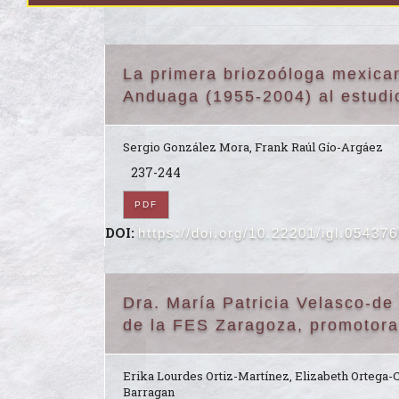
La primera briozoóloga mexica
Anduaga (1955-2004) al estudio
Sergio González Mora, Frank Raúl Gío-Argáez
237-244
PDF
DOI:
https://doi.org/10.22201/igl.05437
Dra. María Patricia Velasco-de
de la FES Zaragoza, promotora
Erika Lourdes Ortiz-Martínez, Elizabeth Ortega
Barragan