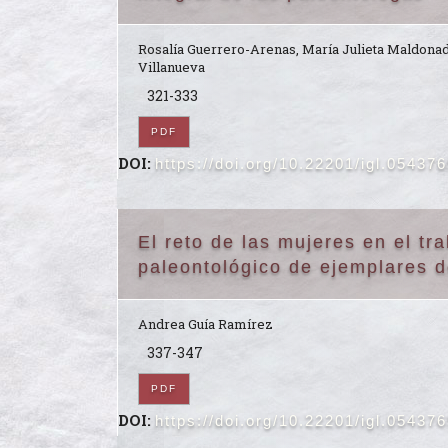
Rosalía Guerrero-Arenas, María Julieta Maldonad
Villanueva
321-333
PDF
DOI:
https://doi.org/10.22201/igl.05437
El reto de las mujeres en el tr
paleontológico de ejemplares 
Andrea Guía Ramírez
337-347
PDF
DOI:
https://doi.org/10.22201/igl.05437