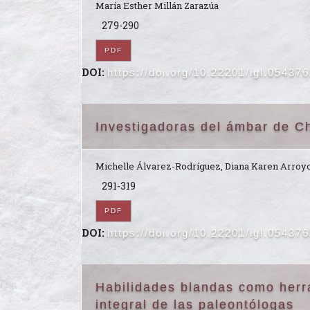
María Esther Millán Zarazúa
279-290
PDF
DOI:
https://doi.org/10.22201/igl.05437
Investigadoras del ámbar de C
Michelle Álvarez-Rodríguez, Diana Karen Arroy
291-319
PDF
DOI:
https://doi.org/10.22201/igl.05437
Habilidades blandas como herra
integral de las paleontólogas