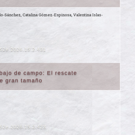
o-Sánchez, Catalina Gómez-Espinosa, Valentina Islas-
652e.2026.15.2.431
abajo de campo: El rescate
de gran tamaño
652e.2026.15.2.423