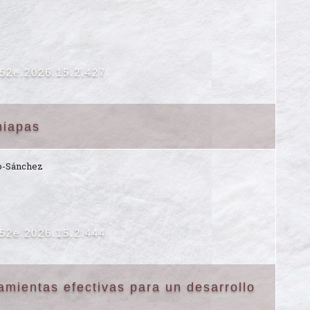
652e.2026.15.2.427
hiapas
o-Sánchez
652e.2026.15.2.444
mientas efectivas para un desarrollo