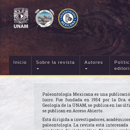
Navegación
principal
Contenido
principal
Barra
lateral
Inicio
Sobre la revista
Autores
Políti
editor
Paleontología Mexicana es una publicación
lucro. Fue fundada en 1954 por la Dra. 
Geología de la UNAM, se publica en las últ
se publican en Acceso Abierto.
Está dirigida a investigadores, académico
paleontología. La revista está interesada