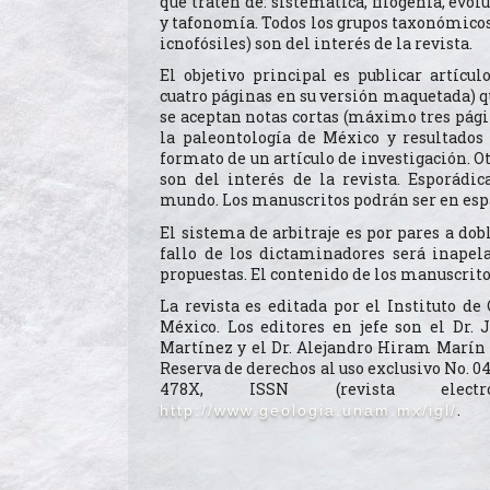
que traten de: sistemática, filogenia, evol
y tafonomía. Todos los grupos taxonómicos 
icnofósiles) son del interés de la revista.
El objetivo principal es publicar artícu
cuatro páginas en su versión maquetada) q
se aceptan notas cortas (máximo tres pági
la paleontología de México y resultados
formato de un artículo de investigación. 
son del interés de la revista. Esporádic
mundo. Los manuscritos podrán ser en espa
El sistema de arbitraje es por pares a dob
fallo de los dictaminadores será inapel
propuestas. El contenido de los manuscrito
La revista es editada por el Instituto d
México. Los editores en jefe son el Dr
Martínez y el Dr. Alejandro Hiram Marín 
Reserva de derechos al uso exclusivo No. 04
478X, ISSN (revista electrón
.
http://www.geologia.unam.mx/igl/