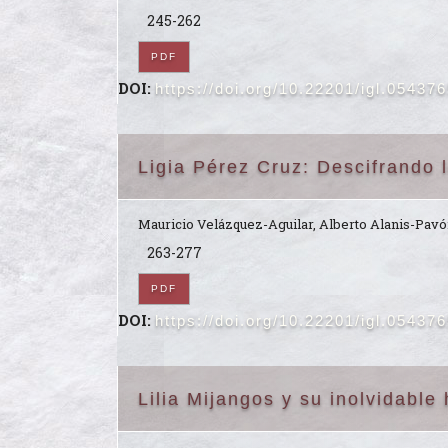
245-262
PDF
DOI:
https://doi.org/10.22201/igl.05437
Ligia Pérez Cruz: Descifrando 
Mauricio Velázquez-Aguilar, Alberto Alanis-Pa
263-277
PDF
DOI:
https://doi.org/10.22201/igl.05437
Lilia Mijangos y su inolvidable